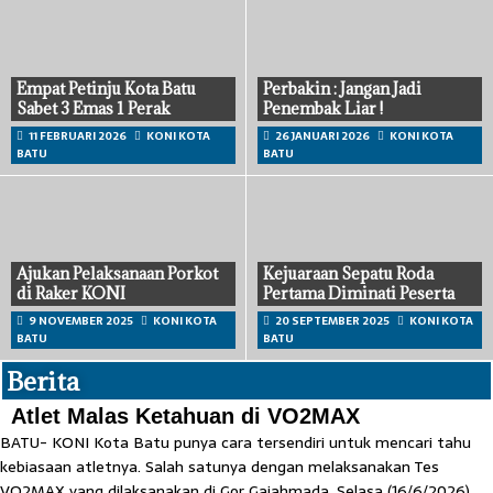
Empat Petinju Kota Batu
Perbakin : Jangan Jadi
Sabet 3 Emas 1 Perak
Penembak Liar !
11 FEBRUARI 2026
KONI KOTA
26 JANUARI 2026
KONI KOTA
BATU
BATU
Ajukan Pelaksanaan Porkot
Kejuaraan Sepatu Roda
di Raker KONI
Pertama Diminati Peserta
9 NOVEMBER 2025
KONI KOTA
20 SEPTEMBER 2025
KONI KOTA
BATU
BATU
Berita
Atlet Malas Ketahuan di VO2MAX
BATU- KONI Kota Batu punya cara tersendiri untuk mencari tahu
kebiasaan atletnya. Salah satunya dengan melaksanakan Tes
VO2MAX yang dilaksanakan di Gor Gajahmada, Selasa (16/6/2026)....