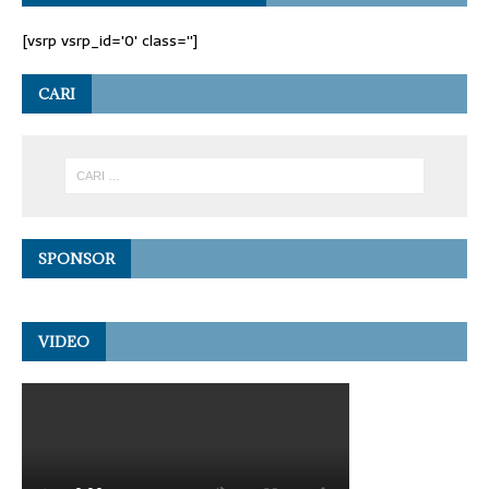
[vsrp vsrp_id='0' class='']
CARI
SPONSOR
VIDEO